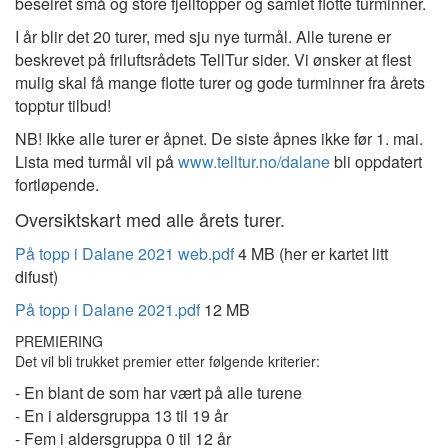
beseiret små og store fjelltopper og samlet flotte turminner.
I år blir det 20 turer, med sju nye turmål. Alle turene er
beskrevet på friluftsrådets TellTur sider. Vi ønsker at flest
mulig skal få mange flotte turer og gode turminner fra årets
topptur tilbud!
NB! Ikke alle turer er åpnet. De siste åpnes ikke før 1. mai.
Lista med turmål vil på
www.telltur.no/dalane
bli oppdatert
fortløpende.
Oversiktskart med alle årets turer.
På topp i Dalane 2021 web.pdf
4 MB (her er kartet litt
difust)
På topp i Dalane 2021.pdf
12 MB
PREMIERING
Det vil bli trukket premier etter følgende kriterier:
- En blant de som har vært på alle turene
- En i aldersgruppa 13 til 19 år
- Fem i aldersgruppa 0 til 12 år