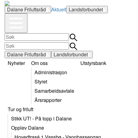
Dalane Friluftsråd
Aktuelt
Landsforbundet
Dalane Friluftsråd
Landsforbundet
Nyheter
Om oss
Utstyrsbank
Administrasjon
Styret
Samarbeidsavtale
Årsrapporter
Tur og friluft
Stikk UT! - På topp i Dalane
Opplev Dalane
Hovedtrasé 1 Vassbø - Vannbassengan