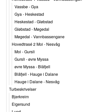
Vassbø - Gya
Gya - Heskestad
Heskestad - Gløbstad
Gløbstad - Møgedal
Møgedal - Vannbassengane
Hovedtrasé 2 Moi - Nesvåg
Moi - Gursli
Gursli - øvre Myssa
øvre Myssa - Blåfjell
Blåfjell - Hauge i Dalane
Hauge i Dalane - Nesvåg
Turbeskrivelser
Bjerkreim
Eigersund
Lund