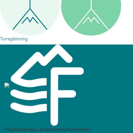
Turregistrering
Friluftsrådenes Landsforbund Nyhetsbrev