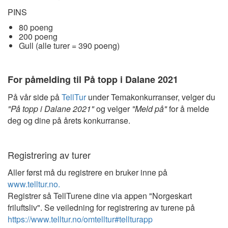
PINS
80 poeng
200 poeng
Gull (alle turer = 390 poeng)
For påmelding til På topp i Dalane 2021
På vår side på
TellTur
under Temakonkurranser, velger du
"På topp i Dalane 2021"
og velger
"Meld på"
for å melde
deg og dine på årets konkurranse.
Registrering av turer
Aller først må du registrere en bruker inne på
www.telltur.no.
Registrer så TellTurene dine via appen "Norgeskart
friluftsliv". Se veiledning for registrering av turene på
https://www.telltur.no/omtelltur#tellturapp