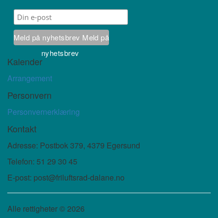
Meld på nyhetsbrev
Meld på
nyhetsbrev
Kalender
Arrangement
Personvern
Personvernerklæring
Kontakt
Adresse: Postbok 379, 4379 Egersund
Telefon: 51 29 30 45
E-post: post@friluftsrad-dalane.no
Alle rettigheter ©
2026