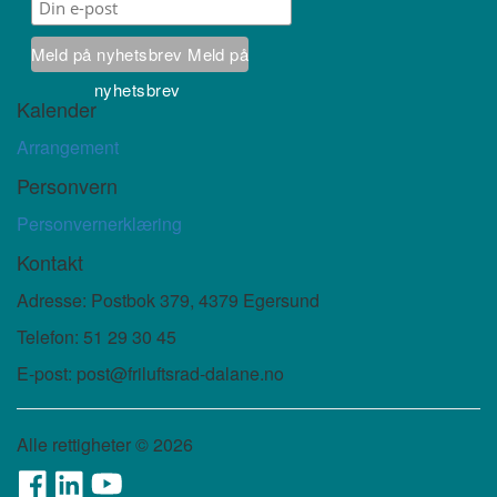
Meld på nyhetsbrev
Meld på
nyhetsbrev
Kalender
Arrangement
Personvern
Personvernerklæring
Kontakt
Adresse: Postbok 379, 4379 Egersund
Telefon: 51 29 30 45
E-post: post@friluftsrad-dalane.no
Alle rettigheter ©
2026