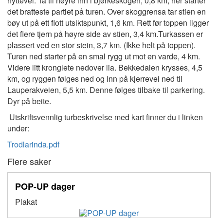
hyttevei. Ta til høyre inn i bjørkeskogen, 0,8 km, her starter
det bratteste partiet på turen. Over skoggrensa tar stien en
bøy ut på ett flott utsiktspunkt, 1,6 km. Rett før toppen ligger
det flere tjern på høyre side av stien, 3,4 km.Turkassen er
plassert ved en stor stein, 3,7 km. (Ikke helt på toppen).
Turen ned starter på en smal rygg ut mot en varde, 4 km.
Videre litt kronglete nedover lia. Bekkedalen krysses, 4,5
km, og ryggen følges ned og inn på kjerrevei ned til
Lauperakveien, 5,5 km. Denne følges tilbake til parkering.
Dyr på beite.
Utskriftsvennlig turbeskrivelse med kart finner du i linken
under:
Trodlarinda.pdf
Flere saker
POP-UP dager
Plakat