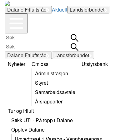
Dalane Friluftsråd
Aktuelt
Landsforbundet
Dalane Friluftsråd
Landsforbundet
Nyheter
Om oss
Utstyrsbank
Administrasjon
Styret
Samarbeidsavtale
Årsrapporter
Tur og friluft
Stikk UT! - På topp i Dalane
Opplev Dalane
Hovedtrasé 1 Vassbø - Vannbassengan