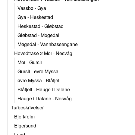
Vassbø - Gya
Gya - Heskestad
Heskestad - Gløbstad
Gløbstad - Møgedal
Møgedal - Vannbassengane
Hovedtrasé 2 Moi - Nesvåg
Moi - Gursli
Gursli - øvre Myssa
øvre Myssa - Blåfjell
Blåfjell - Hauge i Dalane
Hauge i Dalane - Nesvåg
Turbeskrivelser
Bjerkreim
Eigersund
Lund