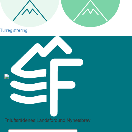
Turregistrering
Friluftsrådenes Landsforbund Nyhetsbrev