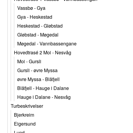
Vassbø - Gya
Gya - Heskestad
Heskestad - Gløbstad
Gløbstad - Møgedal
Møgedal - Vannbassengane
Hovedtrasé 2 Moi - Nesvåg
Moi - Gursli
Gursli - øvre Myssa
øvre Myssa - Blåfjell
Blåfjell - Hauge i Dalane
Hauge i Dalane - Nesvåg
Turbeskrivelser
Bjerkreim
Eigersund
Lund