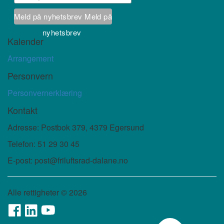
Meld på nyhetsbrev
Meld på
nyhetsbrev
Kalender
Arrangement
Personvern
Personvernerklæring
Kontakt
Adresse: Postbok 379, 4379 Egersund
Telefon: 51 29 30 45
E-post: post@friluftsrad-dalane.no
Alle rettigheter ©
2026