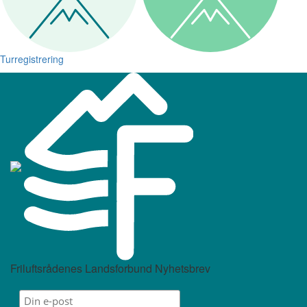
Turregistrering
Friluftsrådenes Landsforbund Nyhetsbrev