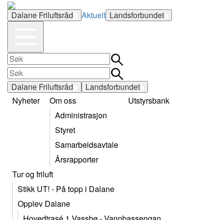
Dalane Friluftsråd
Aktuelt
Landsforbundet
Dalane Friluftsråd
Landsforbundet
Nyheter
Om oss
Utstyrsbank
Administrasjon
Styret
Samarbeidsavtale
Årsrapporter
Tur og friluft
Stikk UT! - På topp i Dalane
Opplev Dalane
Hovedtrasé 1 Vassbø - Vannbassengan